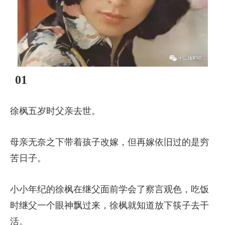
01
徐枫五岁时父亲去世。
母亲无奈之下带着孩子改嫁，但再嫁依旧过的是穷
苦日子。
小小年纪的徐枫在继父面前学会了察言观色，吃饭
时继父一个眼神飘过来，徐枫就知道放下筷子去干
活。