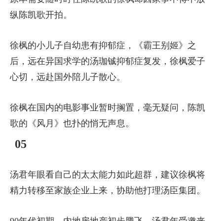
纵陈凯歌开拍。
徐枫的小儿子自幼患有抑郁症，《霸王别姬》之
后，远在异国求学的汤珈铖抑郁症复发，徐枫爱子
心切，远赴国外陪儿子散心。
徐枫在国内的电影事业暂时搁置，毫无疑问，陈凯
歌的《风月》也扑的悄无声息。
05
汤君年眼看自己的太太能力如此超群，建议徐枫将
精力转移至家族企业上来，协助他打理汤臣集团。
90年代初期，内地房地产初步腾飞，汤君年受邀来