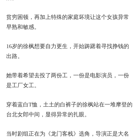
贫穷困顿，再加上特殊的家庭坏境让这个女孩异常
早熟和敏感。
16岁的徐枫想要自力更生，开始踌躇着寻找挣钱的
出路。
她带着希望去投了两份工，一份是电影演员，一份
是工厂女工。
穿着蓝白T恤，土土的白裤子的徐枫站在一堆摩登的
台北女郎中间，显得异常的扎眼。
当时剧组正在为《龙门客栈》选角，导演正是大名