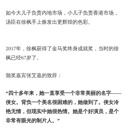
如今大儿子负责内地市场，小儿子负责香港市场，
汤臣在徐枫手上焕发出更辉煌的色彩。
2017年，徐枫获得了金马奖终身成就奖，当时的徐
枫已经67岁了。
颁奖嘉宾张艾嘉的致辞：
“四十多年来，她一直享受一个非常美丽的名字——
侠女。背负一个美名很困难的，她做到了。侠女冷
艳无情，但现实中她很热情。她是个好演员，是个
非常有眼光的制片人。”