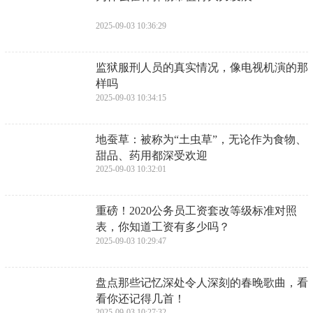
2025-09-03 10:36:29
​监狱服刑人员的真实情况，像电视机演的那
样吗
2025-09-03 10:34:15
​地蚕草：被称为“土虫草”，无论作为食物、
甜品、药用都深受欢迎
2025-09-03 10:32:01
​重磅！2020公务员工资套改等级标准对照
表，你知道工资有多少吗？
2025-09-03 10:29:47
​盘点那些记忆深处令人深刻的春晚歌曲，看
看你还记得几首！
2025-09-03 10:27:32