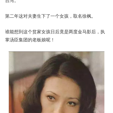
台湾。
第二年这对夫妻生下了一个女孩，取名徐枫。
谁能想到这个贫家女孩日后竟是两度金马影后，执
掌汤臣集团的老板娘呢！