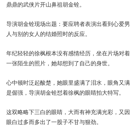
鼎鼎的武侠片开山鼻祖胡金铨。
导演胡金铨现场出题：要应聘者表演出看到心爱男
人与别的女人的结婚照时的反应。
年纪轻轻的徐枫根本没有感情经历，坐在片场对着
一张陌生的照片，她却想到了自己的身世。
心中顿时泛起酸楚，她眼里盛满了泪水，眼角又满
是倔强，导演胡金铨怼着徐枫的眼睛拍大特写。
这双略略下三白的眼睛，大而有神充满光彩，又因
眼白过多而多出了一股子不甘与狠劲。