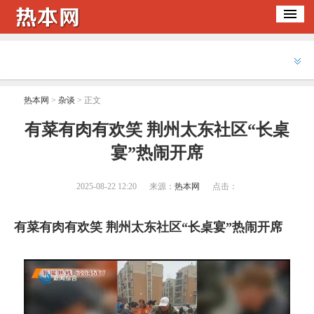
热本网
>
杂谈
> 正文
​有菜有肉有欢笑 荆州太东社区“长桌
宴”热闹开席
2025-08-22 12:20
来源：
热本网
点击：
有菜有肉有欢笑 荆州太东社区“长桌宴”热闹开席