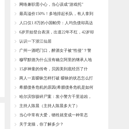
​网络兼职需小心，当心误成“游戏托”
​最高溢价150%！多地排起长队，有人拿到
转手就卖！
​人口仅1.8万的小国帕劳：人均负债却高达
547万，约是我国的640倍
​6岁开始登台表演，出道22年不红，42岁却
意外走红
​认识一下浙江仙居
​广州一酒吧门口，醉酒女子被“性侵”？警
方通报来了
​穆罕默德为什么没有确立阿里的继承人地
位？
​15岁神童的传奇，贝因美到底经历了什
么？
​两人一直暧昧怎样打破 暧昧的状态怎么打
破
​希腊债务危机的原因(希腊债务危机是如何
解决的)
​哈尔滨惊骇碎尸案：发小警方千里追凶，
10名风尘女子被碎成肉沫
​主持人陈晨（主持人陈晨多大了）
​当心中常有大爱，牺牲就变成一种常态
​关于龙猫，你了解多少？