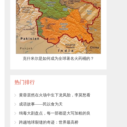
​克什米尔是如何成为全球著名火药桶的？
热门排行
​黄蓉居然在火场中生下龙凤胎，李莫愁看
见小孩心动了
​成语故事——民以食为天
​缉毒大剧盘点，每一部都是大写加粗的良
心剧！
​跨越地球裂缝的奇迹：世界最高桥