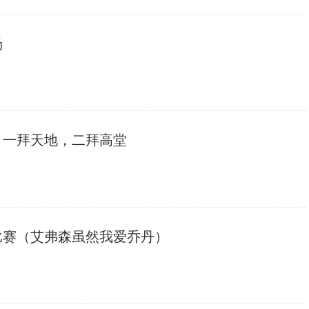
场
：一拜天地，二拜高堂
比赛（艾弗森虽然我爱乔丹）