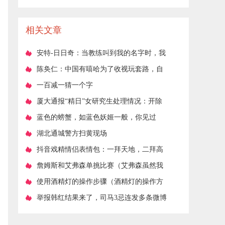
相关文章
​安特-日日奇：当教练叫到我的名字时，我
就会挺身而出
​陈奂仁：中国有嘻哈为了收视玩套路，自
己和苏醒蛋堡当了菩萨！
​一百减一猜一个字
​厦大通报“精日”女研究生处理情况：开除
党籍、退学
​蓝色的螃蟹，如蓝色妖姬一般，你见过
吗？
​湖北通城警方扫黄现场
​抖音戏精情侣表情包：一拜天地，二拜高
堂
​詹姆斯和艾弗森单挑比赛（艾弗森虽然我
爱乔丹）
​使用酒精灯的操作步骤（酒精灯的操作方
法）
​举报韩红结果来了，司马3忌连发多条微博