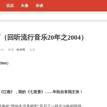
说说
头像
杂谈
（回听流行音乐20年之2004）
:44
来源：
热本网
点击：
004）
的《江南》，我的《七里香》……年轻自有我主张！
一句简单的"我的生活真精彩"开启了一段近20年的陪伴。