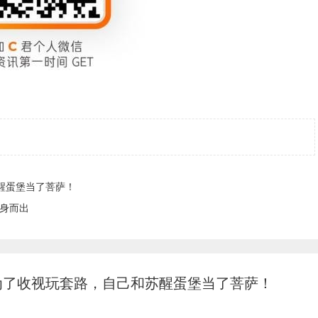
醒蛋堡当了菩萨！
挺身而出
为了收视玩套路，自己和苏醒蛋堡当了菩萨！