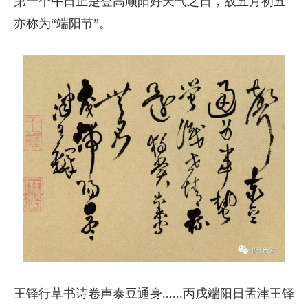
第一个午日正是登高顺阳好天气之日，故五月初五
亦称为“端阳节”。
王铎行草书诗卷声泰豆通身......丙戌端阳日孟津王铎