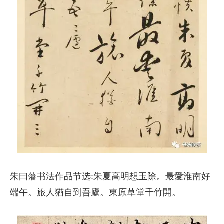
朱曰藩书法作品节选:朱夏高明想玉除。最愛淮南好
端午。旅人猶自到吾廬。東原草堂千竹開。