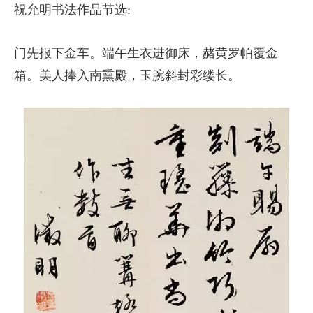
祝允明书法作品节选:
门先报下金车。端午生衣进御床，赭黄罗帕覆金
箱。美人捧入南熏殿，玉腕斜封彩缕长。