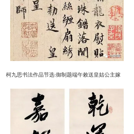
柯九思书法作品节选:御制题端午敕送皇姑公主嫁