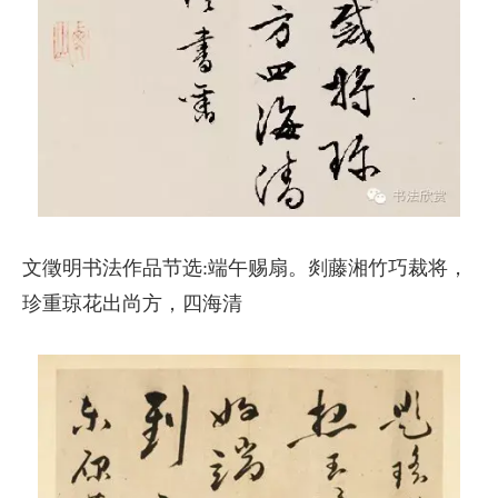
文徵明书法作品节选:端午赐扇。剡藤湘竹巧裁将，
珍重琼花出尚方，四海清