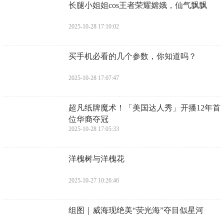
​长腿小姐姐cos王者荣耀嫦娥，仙气飘飘
2025-10-28 17:10:02
​买手机必看的几个参数，你知道吗？
2025-10-28 17:07:47
​超凡纸牌魔术！「美国达人秀」开播12年首
位华裔夺冠
2025-10-28 17:05:33
​洋槐树与洋槐花
2025-10-27 10:26:46
​组图｜威海现绝美“荧光海”夺目似星河