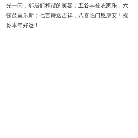
光一闪，邻居们和谐的笑容；五谷丰登农家乐，六
弦琵琶乐新；七言诗送吉祥，八喜临门愿康安！祝
你本年好运！