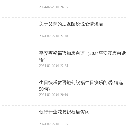
25、元宵佳节，大家说好，灯火通明，月圆人挂，
月圆人无限乐。孩子围着膝盖，父母面带微笑，一
碗白白的饺子，吃起来比蜂蜜还甜。元宵节快乐！
相关标签：
上一篇：
​18岁生日祝福语简短男闺蜜
下一篇：
​高一新生祝福语简短
​18岁生日祝福语简短男闺蜜
2024-02-29 04:52:17
​写给逝者在天堂的祝福短句