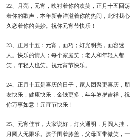
17、火依香壶生紫烟，闻香气直鼻，垂涎三尺直
下，缘是香甜的粽子！元宵节送你一碗糯米团子，
愿你的家圆，钱圆，情圆，团团圆圆。
18、元宵，送你一碗饺子，祝你事业有成，人气双
向，家庭和睦，团团圆圆，爱情美满，人生如意，
愿你快乐每一天，身体健康！
19、一户人家生了两个儿子，个个头大身小，有刀
不用父母草，心里都是小把戏，总是傻傻的乐傻傻
的跑跳。元宵节到了，前五句话，每句话打一个
字，代表我对你的祝福。
20、月亮，粽子，灯笼映衬着元宵节的喜庆，短