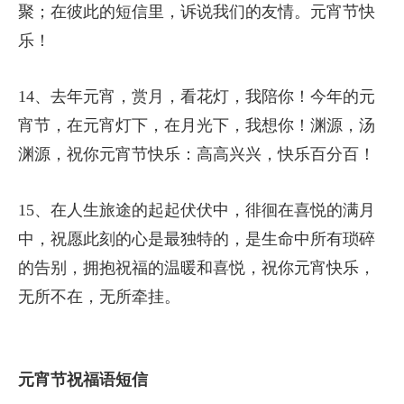
11、元宵节满月春天花儿开放，祝福在月球上一步
快来，给你最幸福，祝你好运，祝你快乐最诚实，
担心早期消除，幸福和最关心的，这艘船成功的等
待，希望你最快乐的元宵节。
12、月亮圆圆地悬在天边，荷叶圆圆的水在中间；
美梦成真，成功圆跳舞轻；幸福的圆圆永不变，祝
福的圆圆无限：元宵花好月圆，幸福和你俩团圆。
13、烟花从不用说，天空一定会绽放；提灯又何须
称道，街上已是满街；把元宵扔在锅里庆祝家人团
聚；在彼此的短信里，诉说我们的友情。元宵节快
乐！