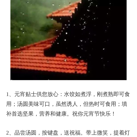
1、元宵贴士供您放心：水饺如煮浮，刚煮熟即可食
用；汤圆美味可口，虽然诱人，但热时可食用；填
补首选坚果，营养和健康。祝你元宵节快乐！
2、品尝汤圆，按键盘，送祝福。带上微笑，提着灯