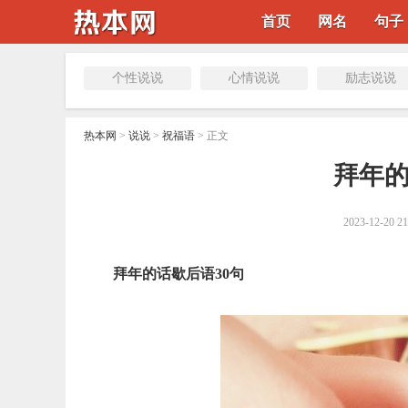
首页
网名
句子
个性说说
心情说说
励志说说
热本网
>
说说
>
祝福语
> 正文
​拜年
2023-12-20 21
拜年的话歇后语30句