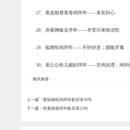
27、黄皮狼替老母鸡拜年——未安好心
28、赤着脚板去拜年——辛苦讨来快活吃
29、狐狸给鸡拜年——不怀好意；阴险歹毒
30、老公公给儿媳妇拜年——岂有此理；闲到
相关标签：
上一篇：
​黄鼠狼给鸡拜年歇后语30句
下一篇：
​给黄鼠狼拜年歇后语23句