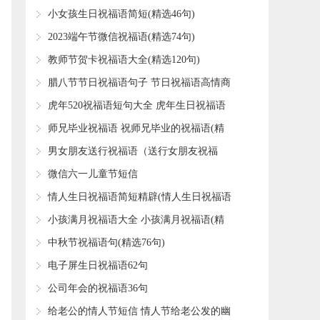
​小女孩生日祝福语简短(精选46句)
​2023端午节微信祝福语(精选74句)
​教师节贺卡祝福语大全(精选120句)
​腊八节节日祝福语句子 节日祝福语高情商
句子?(精选60句)
​虎年520祝福语短句大全 虎年生日祝福语
大全(精选65句)
​师兄毕业祝福语 祝师兄毕业的祝福语(精
选60句)
​男女朋友送行祝福语（送行女朋友祝福
语）
​微信六一儿童节短信
​情人生日祝福语简短精辟(情人生日祝福语
最温馨的话)
​小孩满月祝福语大全 小孩满月祝福语(精
选65句)
​中秋节祝福语句(精选76句)
​电子屏生日祝福语62句
​公司年会的祝福语36句
​给老公的情人节短信 情人节给老公发的幽