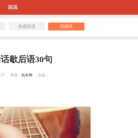
说说
伤感说说
祝福语
的话歇后语30句
:37
来源：
热本网
点击：