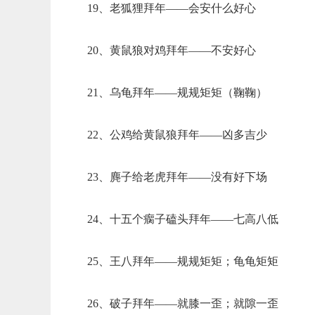
19、老狐狸拜年——会安什么好心
20、黄鼠狼对鸡拜年——不安好心
21、乌龟拜年——规规矩矩（鞠鞠）
22、公鸡给黄鼠狼拜年——凶多吉少
23、麂子给老虎拜年——没有好下场
24、十五个瘸子磕头拜年——七高八低
25、王八拜年——规规矩矩；龟龟矩矩
26、破子拜年——就膝一歪；就隙一歪