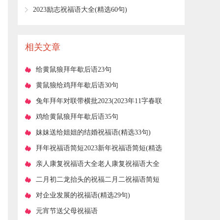
默短信
​2023励志祝福语大全(精选60句)
相关文章
​给黄鼠狼拜年歇后语23句
​黄鼠狼给鸡拜年歇后语30句
​兔年拜年对联带横批2023(2023年11字春联
对联带横批)
​鸡给黄鼠狼拜年歇后语35句
​妹妹送给姐姐的结婚祝福语(精选33句)
​拜年祝福语简短2023新年祝福语简短(精选
40句)
​亲人康复祝福语大全老人康复祝福语大全
(精选35句)
​二月初二龙抬头的祝福二月二祝福语简短
(99句)
​对企业发展的祝福语(精选29句)
​元宵节送父母祝福语